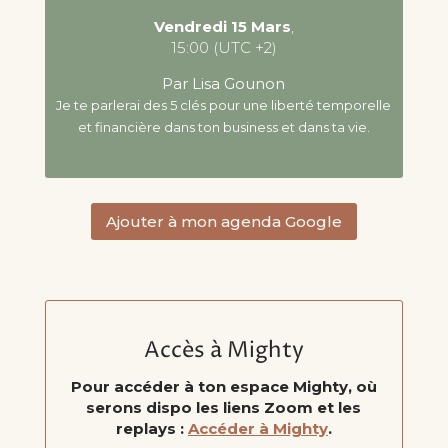
Vendredi 15 Mars
,
15:00 (UTC +2)
Par Lisa Gounon
Je te parlerai des 5 clés pour une liberté temporelle
et financière dans ton business et dans ta vie.
Ajouter à mon agenda Google
Accès à Mighty
Pour accéder à ton espace Mighty, où
serons dispo les liens Zoom et les
replays :
Accéder à Mighty
.