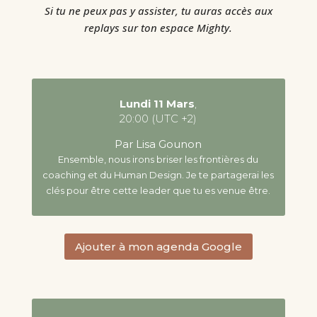
Si tu ne peux pas y assister, tu auras accès aux
replays sur ton espace Mighty.
Lundi 11 Mars
,
20:00 (UTC +2)
Par Lisa Gounon
Ensemble, nous irons briser les frontières du
coaching et du Human Design. Je te partagerai les
clés pour être cette leader que tu es venue être.
Ajouter à mon agenda Google