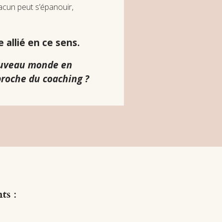
cun peut s’épanouir,
.
allié en ce sens.
 nouveau monde en
roche du coaching ?
nts
: