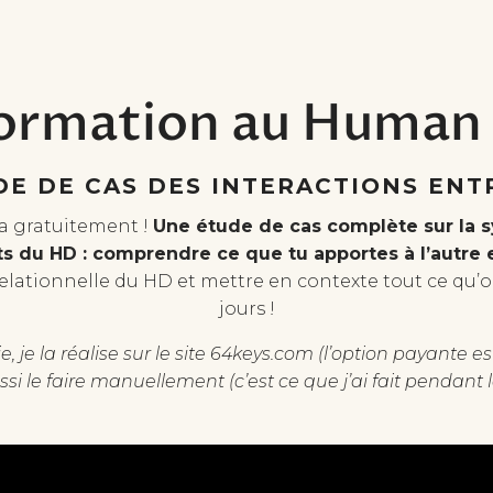
ormation au Human
DE DE CAS DES INTERACTIONS ENT
ça gratuitement !
Une étude de cas complète sur la s
ts du HD : comprendre ce que tu apportes à l’autre et
relationnelle du HD et mettre en contexte tout ce qu’
jours !
e, je la réalise sur le site 64keys.com (l’option payante es
si le faire manuellement (c’est ce que j’ai fait pendant