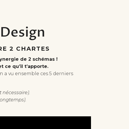
 Design
RE 2 CHARTES
ynergie de 2 schémas !
 ce qu’il t’apporte.
on a vu ensemble ces 5 derniers
t nécessaire).
 longtemps).