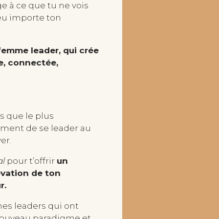
e à ce que tu ne vois
eu importe ton
 femme leader, qui crée
re, connectée,
is que le plus
ement de se leader au
er.
al
pour t’offrir
un
évation de ton
r.
s leaders qui ont
nouveau paradigme et