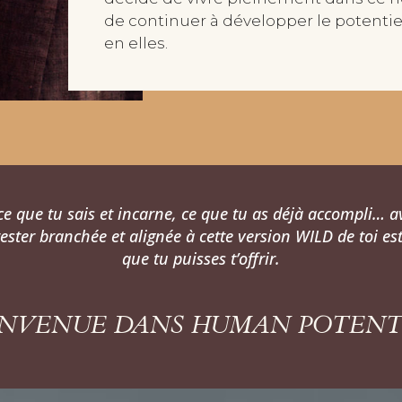
de continuer à développer le potenti
en elles.
ce que tu sais et incarne, ce que tu as déjà accompli… a
ster branchée et alignée à cette version WILD de toi est 
que tu puisses t’offrir.
ENVENUE DANS HUMAN POTENT