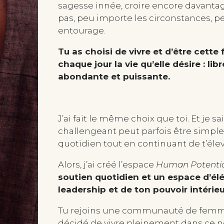
sagesse innée, croire encore davantag
pas, peu importe les circonstances, p
entourage.
Tu as choisi de vivre et d’être cette
chaque jour la vie qu’elle désire : lib
abondante et puissante.
J’ai fait le même choix que toi. Et je sa
challengeant peut parfois être simpl
quotidien tout en continuant de t’élev
Alors, j’ai créé l’espace
Human Potenti
soutien quotidien et un espace d’él
leadership et de ton pouvoir intérieu
Tu rejoins une communauté de femme
décidé de vivre pleinement dans ce 