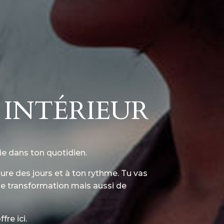
 INTÉRIEUR
ie dans ton quotidien.
re des jours et à ton rythme. Tu vas
 de transformation mais aussi de
re ici.