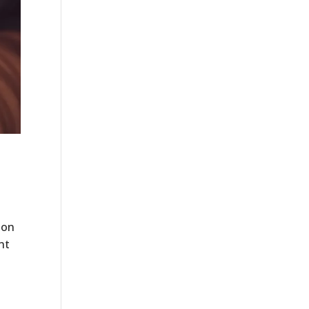
ion
nt